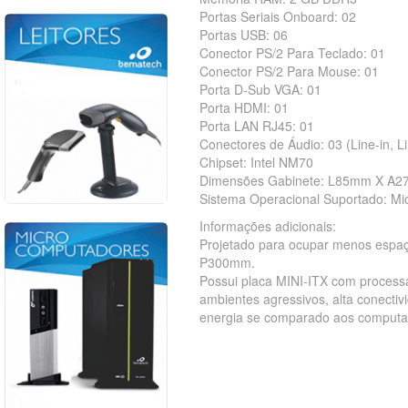
Portas Seriais Onboard: 02
Portas USB: 06
Conector PS/2 Para Teclado: 01
Conector PS/2 Para Mouse: 01
Porta D-Sub VGA: 01
Porta HDMI: 01
Porta LAN RJ45: 01
Conectores de Áudio: 03 (Line-in, Li
Chipset: Intel NM70
Dimensões Gabinete: L85mm X A
Sistema Operacional Suportado: Mic
Informações adicionais:
Projetado para ocupar menos esp
P300mm.
Possui placa MINI-ITX com process
ambientes agressivos, alta conecti
energia se comparado aos computa