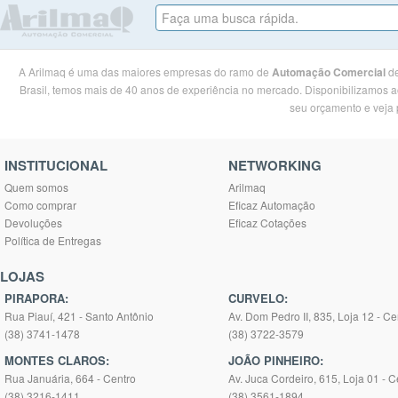
A Arilmaq é uma das maiores empresas do ramo de
Automação Comercial
de
Brasil, temos mais de 40 anos de experiência no mercado. Disponibilizamos ao
seu orçamento e veja p
INSTITUCIONAL
NETWORKING
Quem somos
Arilmaq
Como comprar
Eficaz Automação
Devoluções
Eficaz Cotações
Política de Entregas
LOJAS
PIRAPORA:
CURVELO:
Rua Piauí, 421 - Santo Antônio
Av. Dom Pedro II, 835, Loja 12 - Ce
(38) 3741-1478
(38) 3722-3579
MONTES CLAROS:
JOÃO PINHEIRO:
Rua Januária, 664 - Centro
Av. Juca Cordeiro, 615, Loja 01 - C
(38) 3216-1411
(38) 3561-1894