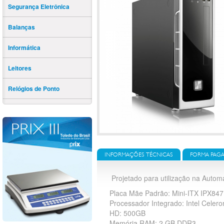
Segurança Eletrônica
Balanças
Informática
Leitores
Relógios de Ponto
INFORMAÇÕES TÉCNICAS
FORMA PAG
Projetado para utilização na Autom
Placa Mãe Padrão: Mini-ITX IPX84
Processador Integrado: Intel Celer
HD: 500GB
Memória RAM: 2 GB DDR3